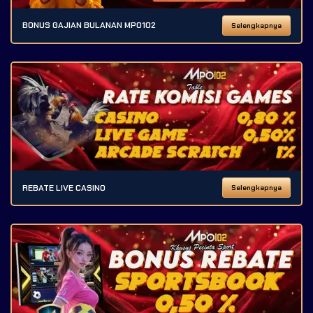
BONUS GAJIAN BULANAN MPO102
Selengkapnya
REBATE LIVE CASINO
Selengkapnya