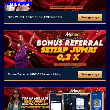
klik di sini
SPIN WHEEL POINT EKSKLUSIF MPO102
Selengkapnya
Bonus Referral MPO102 Seumur Hidup
Selengkapnya