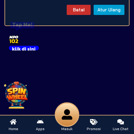
Batal
Atur Ulang
Tap Me!
klik di sini
Home
Apps
Masuk
Promosi
Live Chat