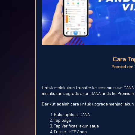
Cara To
Posted on:
Untuk melakukan transfer ke sesama akun DANA at
melakukan upgrade akun DANA anda ke Premium.
Berikut adalah cara untuk upgrade menjadi akun
Buka aplikasi DANA
Tap Saya
Tap Verifikasi akun saya
Foto e - KTP Anda