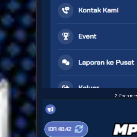
2. Pada men