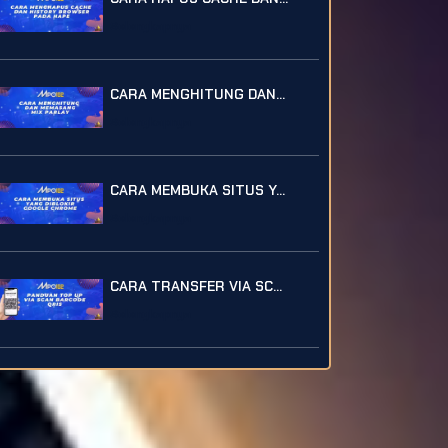
Selengkapnya
CARA MENGHITUNG DAN...
Selengkapnya
CARA MEMBUKA SITUS Y...
Selengkapnya
CARA TRANSFER VIA SC...
Selengkapnya