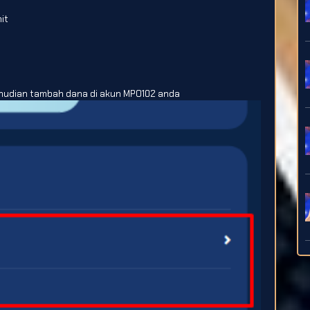
it
emudian tambah dana di akun MPO102 anda