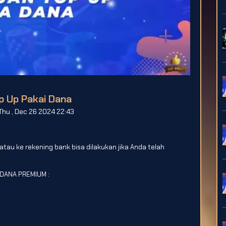
p Up Pakai Dana
Thu , Dec 26 2024 22:43
au ke rekening bank bisa dilakukan jika Anda telah
 DANA PREMIUM :