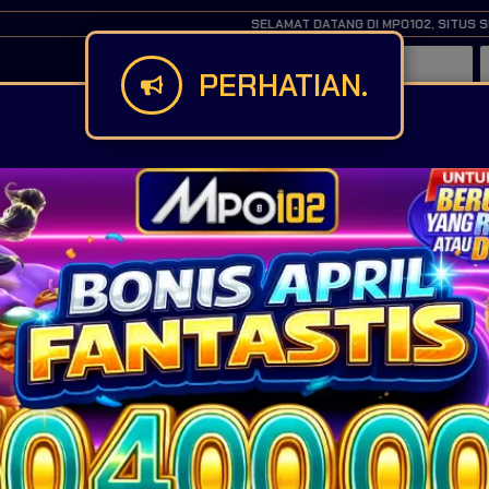
SELAMAT DATANG DI MPO102, SITUS SLOT ONLINE TE
PERHATIAN.
Casino
Sportsbook
Lottery
Poker
Arcade