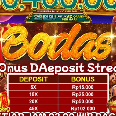
R
50,331,808,