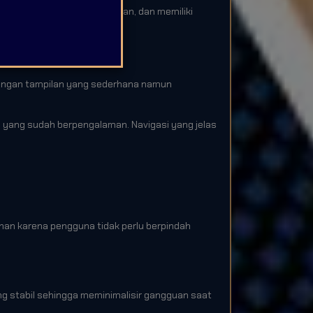
permainan yang praktis, aman, dan memiliki
Dengan tampilan yang sederhana namun
 yang sudah berpengalaman. Navigasi yang jelas
an karena pengguna tidak perlu berpindah
g stabil sehingga meminimalisir gangguan saat