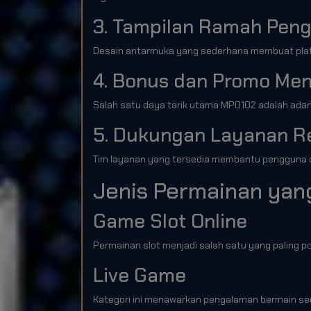
3. Tampilan Ramah Pen
Desain antarmuka yang sederhana membuat platf
4. Bonus dan Promo Men
Salah satu daya tarik utama MPO102 adalah ada
5. Dukungan Layanan R
Tim layanan yang tersedia membantu pengguna d
Jenis Permainan yan
Game Slot Online
Permainan slot menjadi salah satu yang paling p
Live Game
Kategori ini menawarkan pengalaman bermain se