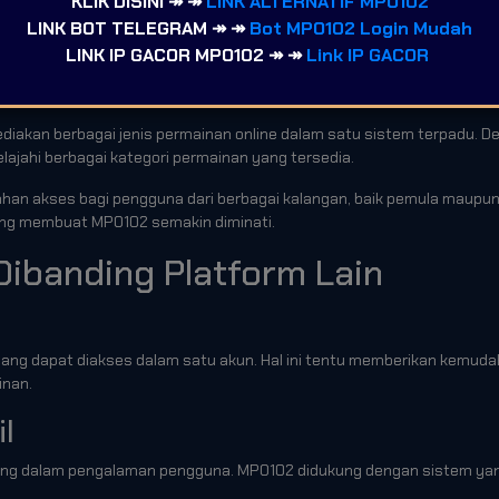
KLIK DISINI ↠ ↠
LINK ALTERNATIF MPO102
 MPO102 menjadi pilihan bagi banyak pengguna yang mencari platform 
LINK BOT TELEGRAM ↠ ↠
Bot MPO102 Login Mudah
LINK IP GACOR MPO102 ↠ ↠
Link IP GACOR
akan berbagai jenis permainan online dalam satu sistem terpadu. 
ajahi berbagai kategori permainan yang tersedia.
han akses bagi pengguna dari berbagai kalangan, baik pemula maupun
yang membuat MPO102 semakin diminati.
ibanding Platform Lain
ng dapat diakses dalam satu akun. Hal ini tentu memberikan kemudah
inan.
l
ting dalam pengalaman pengguna. MPO102 didukung dengan sistem yan