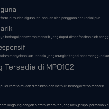
gguna
orm ini mudah digunakan, bahkan oleh pengguna baru sekalipun.
arik
nya berbagai penawaran menarik yang dapat dimanfaatkan oleh peng
esponsif
alam menyelesaikan kendala yang mungkin terjadi saat menggunakan
g Tersedia di MPO102
opuler karena mudah dimainkan dan memiliki berbagai tema menarik.
cara langsung dengan sistem interaktif yang menyerupai permainan n