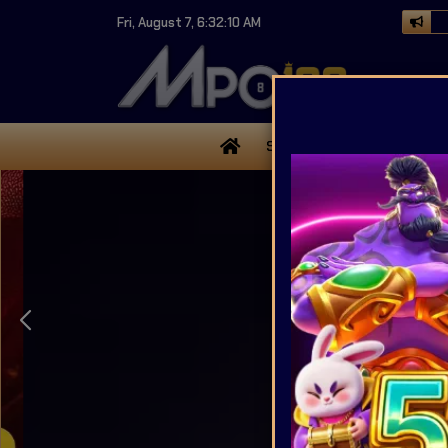
Fri, August 7, 6:32:12 AM
Slot
Live Game